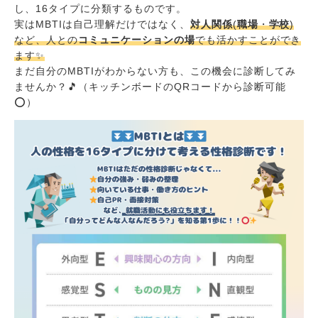
し、16タイプに分類するものです。
実はMBTIは自己理解だけではなく、
対人関係
(
職場
・
学校
)
など、人との
コミュニケーションの場
でも活かすことができ
ます✨
まだ自分のMBTIがわからない方も、この機会に診断してみ
ませんか？🎵（キッチンボードのQRコードから診断可能
⭕️）