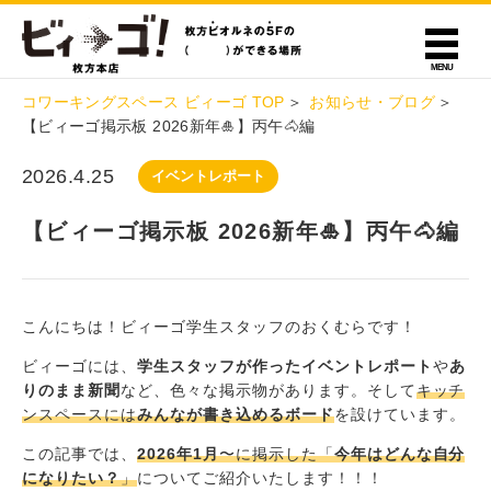
コワーキングスペース ビィーゴ TOP
お知らせ・ブログ
【ビィーゴ掲示板 2026新年🎍】丙午🐴編
2026.4.25
イベントレポート
【ビィーゴ掲示板 2026新年🎍】丙午🐴編
こんにちは！ビィーゴ学生スタッフのおくむらです！
ビィーゴには、
学生スタッフが作ったイベントレポート
や
あ
りのまま新聞
など、色々な掲示物があります。そして
キッチ
ンスペースには
みんなが書き込めるボード
を設けています。
この記事では、
2026年1月
〜に掲示した「
今年はどんな自分
になりたい？
」
についてご紹介いたします！！！