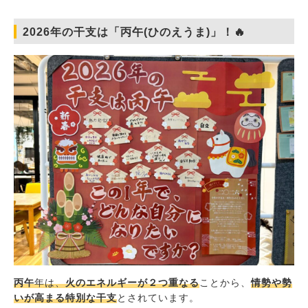
2026年の干支は「丙午(ひのえうま)」！🔥
丙午
年は、
火のエネルギーが２つ重なる
ことから、
情勢や勢
いが高まる特別な干支
とされています。