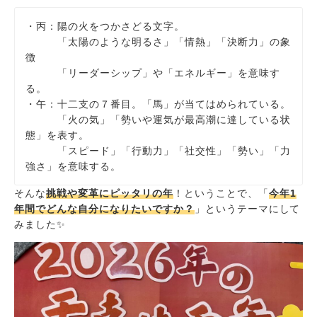
・丙：陽の火をつかさどる文字。
「太陽のような明るさ」「情熱」「決断力」の象
徴
「リーダーシップ」や「エネルギー」を意味す
る。
・午：十二支の７番目。「馬」が当てはめられている。
「火の気」「勢いや運気が最高潮に達している状
態」を表す。
「スピード」「行動力」「社交性」「勢い」「力
強さ」を意味する。
そんな
挑戦や変革にピッタリの年
！ということで、「
今年1
年間でどんな自分になりたいですか？
」というテーマにして
みました✨