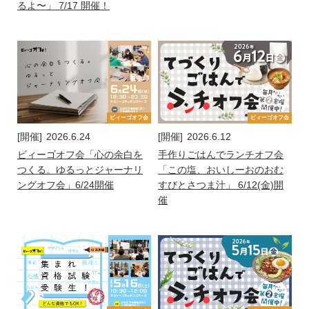
るよ〜」 7/17 開催！
ビィーゴオフ会
ビィーゴオフ会
[開催]
2026.6.24
[開催]
2026.6.12
ビィーゴオフ会「心の余白を
手作りごはんでランチオフ会
つくる。ゆるっとジャーナリ
「この塩、おいしーおのおむ
ングオフ会」6/24開催
すびとさつま汁」 6/12(金)開
催