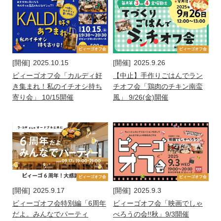
ビィーゴオフ会
ビィーゴオフ会
[開催]
2025.10.15
[開催]
2025.9.26
ビィーゴオフ会「カルディ好
【中止】手作りごはんでラン
き集まれ！私のイチオシ持ち
チオフ会「鶏肉のチキン南蛮
寄り会」 10/15開催
風」 9/26(金)開催
ビィーゴオフ会
ビィーゴオフ会
[開催]
2025.9.17
[開催]
2025.9.3
ビィーゴオフ会特別編「6周年
ビィーゴオフ会「映画でしゃ
だよ。みんなでパーティ
べろうの会!!秋」9/3開催