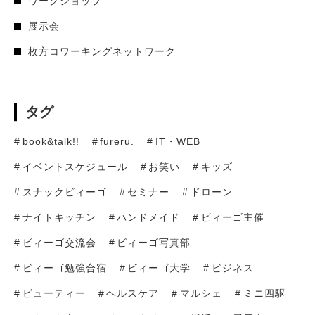
ワークショップ
展示会
枚方コワーキングネットワーク
タグ
book&talk!!
fureru.
IT・WEB
イベントスケジュール
お笑い
キッズ
スナックビィーゴ
セミナー
ドローン
ナイトキッチン
ハンドメイド
ビィーゴ主催
ビィーゴ交流会
ビィーゴ写真部
ビィーゴ勉強合宿
ビィーゴ大学
ビジネス
ビューティー
ヘルスケア
マルシェ
ミニ四駆