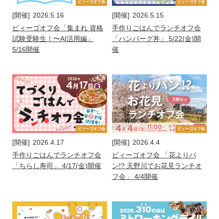
ビィーゴオフ会
ビィーゴオフ会
[開催]
2026.5.16
[開催]
2026.5.15
ビィーゴオフ会「集まれ 資格
手作りごはんでランチオフ会
試験受験生！〜AI活用編」
「ハンバーグ丼」 5/22(金)開
5/16開催
催
ビィーゴオフ会
ビィーゴオフ会
[開催]
2026.4.17
[開催]
2026.4.4
手作りごはんでランチオフ会
ビィーゴオフ会 「花よりパ
「ちらし寿司」 4/17(金)開催
ン!? 天野川でお花見ランチオ
フ会」 4/4開催