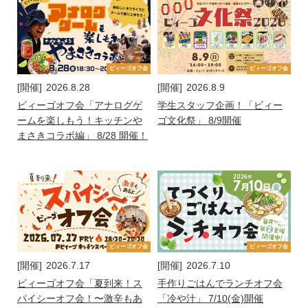
ビィーゴオフ会
ビィーゴオフ会
[開催]
2026.8.28
[開催]
2026.8.9
ビィーゴオフ会「アナログゲ
学生スタッフ企画！「ビィー
ームを楽しもう！キッチンや
ゴ文化祭」 8/9開催
まさきコラボ編」 8/28 開催！
ビィーゴオフ会
ビィーゴオフ会
[開催]
2026.7.17
[開催]
2026.7.10
ビィーゴオフ会「夏到来！ス
手作りごはんでランチオフ会
パイシーオフ会！〜激辛もあ
「冷や汁」 7/10(金)開催