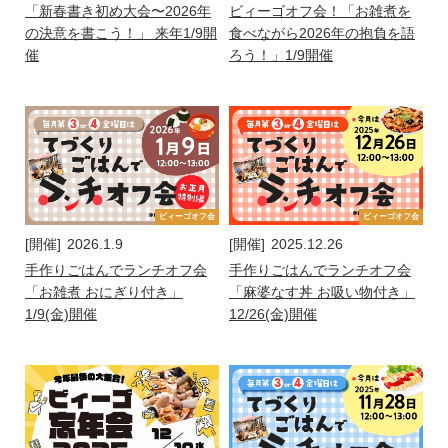
「新春書き初め大会〜2026年
ビィーゴオフ会！「お雑煮を
の決意を書こう！」 来年1/9開
食べながら2026年の抱負を語
催
ろう！」1/9開催
ビィーゴオフ会
ビィーゴオフ会
[開催]
2026.1.9
[開催]
2025.12.26
手作りごはんでランチオフ会
手作りごはんでランチオフ会
「お雑煮 おにぎり付き」
「麻婆なす丼 お吸い物付き」
1/9(金)開催
12/26(金)開催