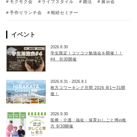
モクモク会
ライフスタイル
婚活
展示会
手作りランチ会
相続セミナー
イベント
2026.8.30
学生限定！コツコツ勉強会を開催！！
#4 8/30開催
2026.8.31
-
2026.8.1
枚方コワーキング月間 2026 8/1〜31開
催！
2026.9.30
医療・介護・福祉・保育おしごと博in枚
方 9/30開催