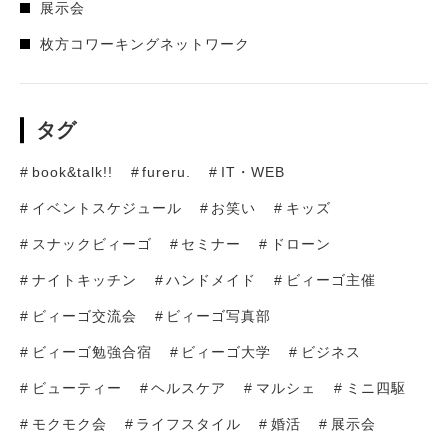
展示会
枚方コワーキングネットワーク
タグ
book&talk!!
fureru.
IT・WEB
イベントスケジュール
お笑い
キッズ
スナックビィーゴ
セミナー
ドローン
ナイトキッチン
ハンドメイド
ビィーゴ主催
ビィーゴ交流会
ビィーゴ写真部
ビィーゴ勉強合宿
ビィーゴ大学
ビジネス
ビューティー
ヘルスケア
マルシェ
ミニ四駆
モクモク会
ライフスタイル
婚活
展示会