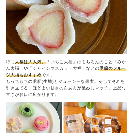
特に
大福は大人気。
「いちご大福」はもちろんのこと「みか
ん大福」や「シャインマスカット大福」などの
季節のフルー
ツ大福もおすすめ
です。
もっちもちの求肥(生地)とジューシーな果実。そしてそれを
引き立てる、ほどよい甘さの白あんが絶妙にマッチ。上品な
甘さがお口に広がります。