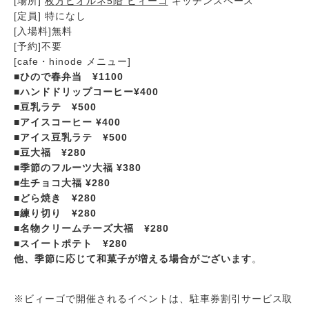
[場所]
枚方ビオルネ5階 ビィーゴ
キッチンスペース
[定員] 特になし
[入場料]無料
[予約]不要
[cafe・hinode メニュー]
■ひので春弁当 ¥1100
■
ハンドドリップコーヒー¥400
■豆乳ラテ ¥500
■
アイスコーヒー ¥400
■
アイス豆乳ラテ ¥500
■
豆大福 ¥280
■
季節のフルーツ大福 ¥380
■
生チョコ大福 ¥280
■
どら焼き ¥280
■
練り切り ¥280
■
名物クリームチーズ大福 ¥280
■
スイートポテト ¥280
他、季節に応じて和菓子が増える場合がございます
。
※ビィーゴで開催されるイベントは、駐車券割引サービス取