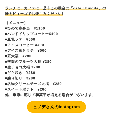
ランチに、カフェに、是非この機会に「cafe・hinode」の
味をビィーゴでお楽しみください!
［メニュー］
■ひので春弁当 ¥1100
■
ハンドドリップコーヒー¥400
■豆乳ラテ ¥500
■
アイスコーヒー ¥400
■
アイス豆乳ラテ ¥500
■
豆大福 ¥280
■
季節のフルーツ大福 ¥380
■
生チョコ大福 ¥280
■
どら焼き ¥280
■
練り切り ¥280
■
名物クリームチーズ大福 ¥280
■
スイートポテト ¥280
他、季節に応じて和菓子が増える場合がございます
。
ヒノデさんのinstagram