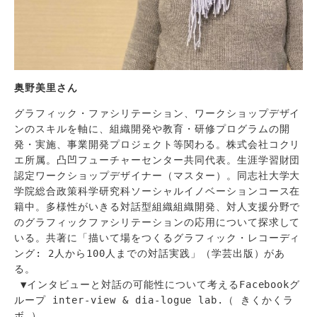
奥野美里さん
グラフィック・ファシリテーション、ワークショップデザイ
ンのスキルを軸に、組織開発や教育・研修プログラムの開
発・実施、事業開発プロジェクト等関わる。株式会社コクリ
エ所属。凸凹フューチャーセンター共同代表。生涯学習財団
認定ワークショップデザイナー（マスター）。同志社大学大
学院総合政策科学研究科ソーシャルイノベーションコース在
籍中。多様性がいきる対話型組織組織開発、対人支援分野で
のグラフィックファシリテーションの応用について探求して
いる。共著に「描いて場をつくるグラフィック・レコーディ
ング: 2人から100人までの対話実践」（学芸出版）があ
る。

 ▼インタビューと対話の可能性について考えるFacebookグ
ループ inter-view & dia-logue lab.（ きくかくラ
ボ ） 