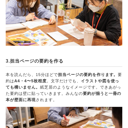
3.担当ページの要約を作る
本を読んだら、15分ほどで
担当ページの要約を作ります。
要
約は
A4・4〜5枚程度
。文字だけでも、
イラストや図を使っ
ても構いません。
紙芝居のようなイメージです。できあがっ
た要約は壁に貼っていきます。みんなの
要約が揃うと一冊の
本が壁面に再現
されます。