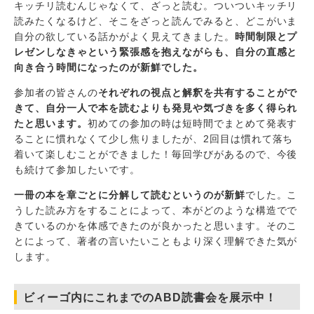
キッチリ読むんじゃなくて、ざっと読む。ついついキッチリ
読みたくなるけど、そこをざっと読んでみると、どこがいま
自分の欲している話かがよく見えてきました。
時間制限とプ
レゼンしなきゃという緊張感を抱えながらも、自分の直感と
向き合う時間になったのが新鮮でした。
参加者の皆さんの
それぞれの視点と解釈を共有することがで
きて、自分一人で本を読むよりも発見や気づきを多く得られ
たと思います。
初めての参加の時は短時間でまとめて発表す
ることに慣れなくて少し焦りましたが、2回目は慣れて落ち
着いて楽しむことができました！毎回学びがあるので、今後
も続けて参加したいです。
一冊の本を章ごとに分解して読むというのが新鮮
でした。こ
うした読み方をすることによって、本がどのような構造でで
きているのかを体感できたのが良かったと思います。そのこ
とによって、著者の言いたいこともより深く理解できた気が
します。
ビィーゴ内にこれまでのABD読書会を展示中！