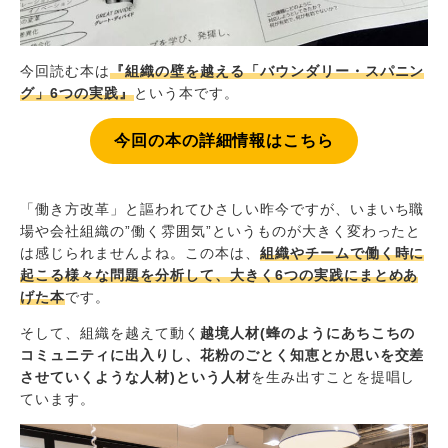
今回読む本は
『組織の壁を越える「バウンダリー・スパニン
グ」6つの実践』
という本です。
今回の本の詳細情報はこちら
「働き方改革」と謳われてひさしい昨今ですが、いまいち職
場や会社組織の”働く雰囲気”というものが大きく変わったと
は感じられませんよね。この本は、
組織やチームで働く時に
起こる様々な問題を分析して、大きく6つの実践にまとめあ
げた本
です。
そして、組織を越えて動く
越境人材(蜂のようにあちこちの
コミュニティに出入りし、花粉のごとく知恵とか思いを交差
させていくような人材)という人材
を生み出すことを提唱し
ています。