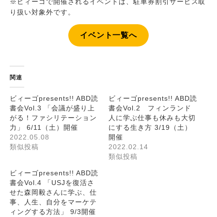
※ビィーゴで開催されるイベントは、駐車券割引サービス取
り扱い対象外です。
イベント一覧へ
関連
ビィーゴpresents!! ABD読
ビィーゴpresents!! ABD読
書会Vol.3 「会議が盛り上
書会Vol.2 フィンランド
がる！ファシリテーション
人に学ぶ仕事も休みも大切
力」 6/11（土）開催
にする生き方 3/19（土）
2022.05.08
開催
類似投稿
2022.02.14
類似投稿
ビィーゴpresents!! ABD読
書会Vol.4 「USJを復活さ
せた森岡毅さんに学ぶ、仕
事、人生、自分をマーケテ
ィングする方法」 9/3開催