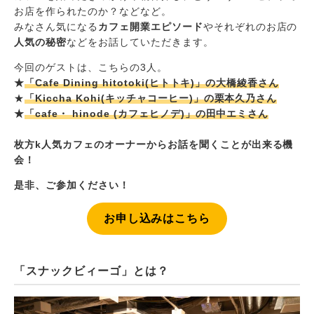
お店を作られたのか？などなど。
みなさん気になる
カフェ開業エピソード
やそれぞれのお店の
人気の秘密
などをお話していただきます。
今回のゲストは、こちらの3人。
★
「Cafe Dining hitotoki(ヒトトキ)」の大橋綾香さん
★
「Kiccha Kohi(キッチャコーヒー)」の栗本久乃さん
★
「cafe・ hinode (カフェヒノデ)」の田中エミさん
枚方k人気カフェのオーナーからお話を聞くことが出来る機
会！
是非、ご参加ください！
お申し込みはこちら
「スナックビィーゴ」とは？