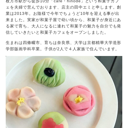
枚方市駅から徒歩10分「cafe・hinode」という和菓子カフ
ェを夫婦で営んでおります、店主の田中エミと申します。創
業は2013年。お陰様で今年でちょうど10年を迎える事が出
来ました。実家が和菓子屋で幼い頃から、和菓子が身近にあ
る家で育ち、大人になるに連れて和菓子の魅力を自分でも発
信していきたいと和菓子カフェをオープンしました。
生まれは四條畷市、育ちは奈良県、大学は京都精華大学造形
学部版画学科卒業。子供が2人で４人家族で住んでいます。