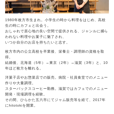
1980年枚方市生まれ。小学生の時から料理をはじめ、高校
生の時にカフェと出会う。
おしゃれで居心地の良い空間で提供される、ジャンルに捕ら
われない料理やお菓子に魅了され、
いつか自分のお店を持ちたいと志す。
枚方市内の公立高校を卒業後、栄養士・調理師の資格を取
得。
結婚後、北海道（5年）→東京（2年）→滋賀（3年）と、10
年ほど枚方を離れる。
洋菓子店やお惣菜店での販売。病院・社員食堂でのメニュー
作りや大量調理。
スターバックスコーヒー勤務。滋賀ではカフェでのメニュー
開発・現場調理を経験。
その間、ひらかた五六市にてジャム販売等を経て、2017年
にhitotokiを開業。