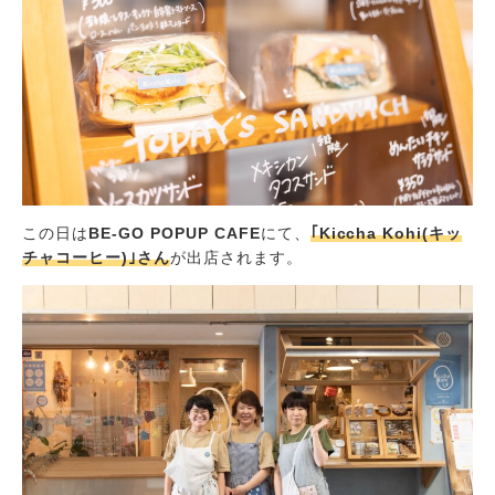
この日は
BE-GO POPUP CAFE
にて、
｢Kiccha Kohi(キッ
チャコーヒー)｣さん
が出店されます。