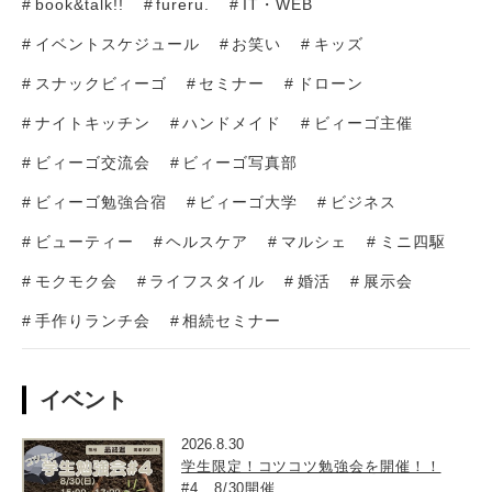
book&talk!!
fureru.
IT・WEB
イベントスケジュール
お笑い
キッズ
スナックビィーゴ
セミナー
ドローン
ナイトキッチン
ハンドメイド
ビィーゴ主催
ビィーゴ交流会
ビィーゴ写真部
ビィーゴ勉強合宿
ビィーゴ大学
ビジネス
ビューティー
ヘルスケア
マルシェ
ミニ四駆
モクモク会
ライフスタイル
婚活
展示会
手作りランチ会
相続セミナー
イベント
2026.8.30
学生限定！コツコツ勉強会を開催！！
#4 8/30開催