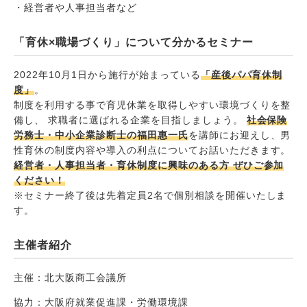
・経営者や人事担当者など
「育休×職場づくり」について分かるセミナー
2022年10月1日から施行が始まっている
「産後パパ育休制
度」
。
制度を利用する事で育児休業を取得しやすい環境づくりを整
備し、 求職者に選ばれる企業を目指しましょう。
社会保険
労務士・中小企業診断士の福田惠一氏
を講師にお迎えし、男
性育休の制度内容や導入の利点についてお話いただきます。
経営者・人事担当者・育休制度に興味のある方 ぜひご参加
ください！
※セミナー終了後は先着定員2名で個別相談を開催いたしま
す。
主催者紹介
主催：北大阪商工会議所
協力：大阪府就業促進課・労働環境課