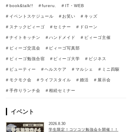
book&talk!!
fureru.
IT・WEB
イベントスケジュール
お笑い
キッズ
スナックビィーゴ
セミナー
ドローン
ナイトキッチン
ハンドメイド
ビィーゴ主催
ビィーゴ交流会
ビィーゴ写真部
ビィーゴ勉強合宿
ビィーゴ大学
ビジネス
ビューティー
ヘルスケア
マルシェ
ミニ四駆
モクモク会
ライフスタイル
婚活
展示会
手作りランチ会
相続セミナー
イベント
2026.8.30
学生限定！コツコツ勉強会を開催！！