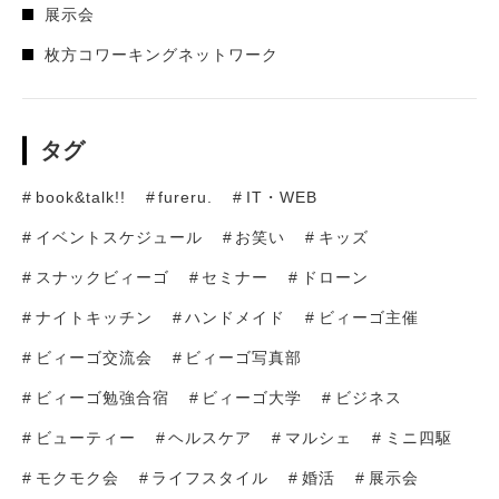
展示会
枚方コワーキングネットワーク
タグ
book&talk!!
fureru.
IT・WEB
イベントスケジュール
お笑い
キッズ
スナックビィーゴ
セミナー
ドローン
ナイトキッチン
ハンドメイド
ビィーゴ主催
ビィーゴ交流会
ビィーゴ写真部
ビィーゴ勉強合宿
ビィーゴ大学
ビジネス
ビューティー
ヘルスケア
マルシェ
ミニ四駆
モクモク会
ライフスタイル
婚活
展示会