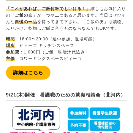
「これがあれば、ご飯何杯でもいける！」
誰しもお気に入り
の
「ご飯の友」
が一つや二つあると思います。当日はぜひそ
んな
自慢の一品
を持ってきて下さい。「ご飯の友」は漬物、
ふりかけ、乾物…ご飯に合うものならなんでもOKです。
時間
：18:00〜20:00（途中参加、退場可能）
場所
：ビィーゴ キッチンスペース
参加費
：1,000円（ご飯・味噌汁代込み）
主催
：コワーキングスペースビィーゴ
詳細はこちら
9/21(木)開催 看護職のための就職相談会（北河内）