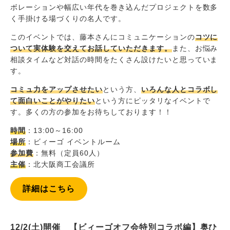
ボレーションや幅広い年代を巻き込んだプロジェクトを数多
く手掛ける場づくりの名人です。
このイベントでは、藤本さんにコミュニケーションの
コツに
ついて実体験を交えてお話していただきます。
また、お悩み
相談タイムなど対話の時間をたくさん設けたいと思っていま
す。
コミュ力をアップさせたい
という方、
いろんな人とコラボし
て面白いことがやりたい
という方にピッタリなイベントで
す。多くの方の参加をお待ちしております！！
時間
：13:00～16:00
場所
：ビィーゴ イベントルーム
参加費
：無料（定員60人）
主催
：北大阪商工会議所
詳細はこちら
12/2(土)開催 【ビィーゴオフ会特別コラボ編】奥ひ