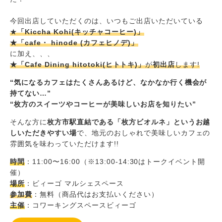
今回出店していただくのは、いつもご出店いただいている
★
「Kiccha Kohi(キッチャコーヒー)」
★「cafe・ hinode (カフェヒノデ)」
に加え、、、
★「Cafe Dining hitotoki(ヒトトキ)」
が
初出店
します!
“気になるカフェはたくさんあるけど、なかなか行く機会が
持てない…”
“枚方のスイーツやコーヒーが美味しいお店を知りたい”
そんな方に
枚方市駅直結である「枚方ビオルネ」というお越
しいただきやすい場
で、地元のおしゃれで美味しいカフェの
雰囲気を味わっていただけます!!
時間
：11:00〜16:00（※13:00-14:30はトークイベント開
催）
場所
：ビィーゴ マルシェスペース
参加費
：無料（商品代はお支払いください）
主催
：コワーキングスペースビィーゴ