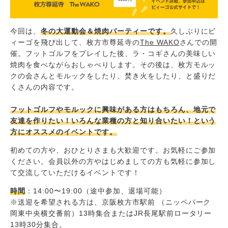
今回は、
冬の大運動会＆焼肉パーティーです。
久しぶりにビ
ィーゴを飛び出して、枚方市尊延寺の
The WAKO
さんでの開
催。フットゴルフをプレイした後、ラ・コギさんの美味しい
焼肉を食べながらおしゃべりします。その後は、枚方モルッ
クの会さんとモルックをしたり、焚き火をしたり、と盛りだ
くさんの内容です。
フットゴルフやモルックに興味がある方はもちろん、地元で
友達を作りたい！いろんな業種の方と知り合いたい！という
方にオススメのイベントです。
初めての方や、おひとりさまも大歓迎です。お気軽にご参加
ください。会員以外の方やはじめましての方も気軽に参加し
て交流していただけるイベントです！
時間
：14:00〜19:00（途中参加、退場可能）
※送迎を希望される方は、京阪枚方市駅前 （ニッペパーク
岡東中央横交番前）13時集合またはJR長尾駅前ロータリー
13時30分集合。