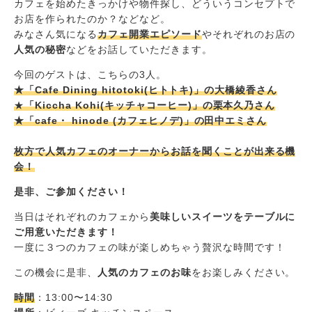
カフェを始めたきっかけや物件探し、どういうコンセプトで
お店を作られたのか？などなど。
みなさん気になる
カフェ開業エピソード
やそれぞれのお店の
人気の秘密
などをお話していただきます。
今回のゲストは、こちらの3人。
★「Cafe Dining hitotoki(ヒトトキ)」の大橋綾香さん
★
「Kiccha Kohi(キッチャコーヒー)」の栗本久乃さん
★「cafe・ hinode (カフェヒノデ)」の田中エミさん
枚方で人気カフェのオーナーからお話を聞くことが出来る機
会！
是非、ご参加ください！
当日はそれぞれのカフェから
美味しいスイーツをテーブルに
ご用意いただきます！
一度に３つのカフェの味が楽しめちゃう贅沢な時間です！
この機会に是非、
人気のカフェのお味
をお楽しみください。
時間
：13:00〜14:30