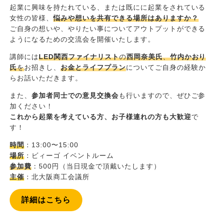
起業に興味を持たれている、または既にに起業をされている
女性の皆様、
悩みや想いを共有できる場所はありますか？
ご自身の想いや、やりたい事についてアウトプットができる
ようになるための交流会を開催いたします。
講師には
LED関西ファイナリスト
の
西岡奈美氏
、
竹内かおり
氏
を
お招きし、
お金とライフプラン
についてご自身の経験か
らお話いただきます。
また、
参加者同士での意見交換会
も行いますので、ぜひご参
加ください！
これから起業を考えている方、お子様連れの方も大歓迎
で
す！
時間
：13:00〜15:00
場所
：ビィーゴ イベントルーム
参加費
：500円（当日現金で頂戴いたします）
主催
：北大阪商工会議所
詳細はこちら