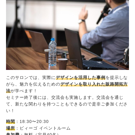
このサロンでは、実際に
デザインを活用した事例
を提示しな
がら、魅力を伝えるための
デザインを取り入れた販路開拓方
法
が学べます！
セミナー終了後には、交流会も実施します。交流会を通じ
て、新たな関わりを持つこともできるので是非ご参加くださ
い！
時間
：18:30〜20:30
場所
：ビィーゴ イベントルーム
参加費
：無料（定員40名）