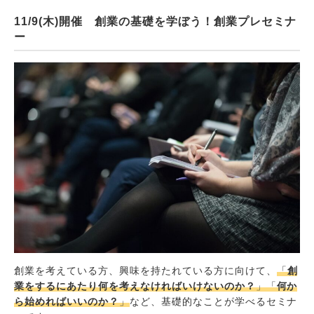
11/9(木)開催 創業の基礎を学ぼう！創業プレセミナ
ー
創業を考えている方、興味を持たれている方に向けて、
「
創
業をするにあたり何を考えなければいけないのか？
」「
何か
ら始めればいいのか？
」
など、基礎的なことが学べるセミナ