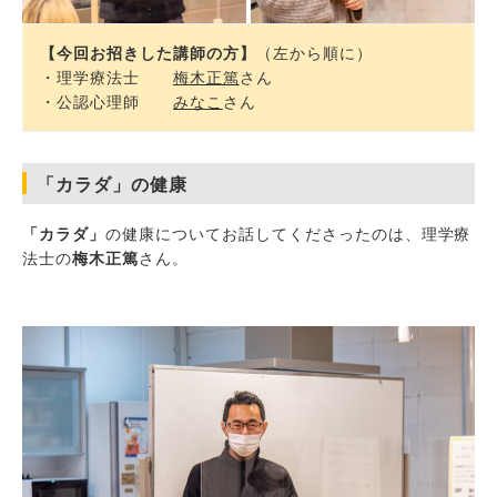
【今回お招きした講師の方】
（左から順に）
・理学療法士
梅木正篤
さん
・公認心理師
みなこ
さん
「カラダ」の健康
「カラダ」
の健康についてお話してくださったのは、理学療
法士の
梅木正篤
さん。