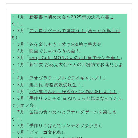
・ 1月「
新春書き初め大会〜2025年の決意を書こ
う！
」
・ 2月「
アナログゲームで遊ぼう！ (あったか豚汁付
き)
」
・ 3月「
冬を楽しもう！焚き火&焼き芋大会
」
・ 3月「
映画でしゃべろうの会!!
」
・ 3月「
soup Cafe MONさんのお弁当でランチ会！
」
・ 4月「新年度 お花見大会〜天の川堤防でお花見しよ
う！」
・ 4月「
アオゾラテーブルでデイキャンプ！
」
・ 5月「
集まれ 資格試験受験生！
」
・ 5月「
パン屋さんと、好きなパンの話をしよう！
」
・ 6月「
手作りランチ会 & AIちょっと気になってたん
ですオフ会
」
・ 7月「缶詰の食べ比べとアナログゲームを楽しも
う！」
・ 7月「手作りごはんでランチオフ会(7月)」
・ 8月「ビィーゴ文化祭!」